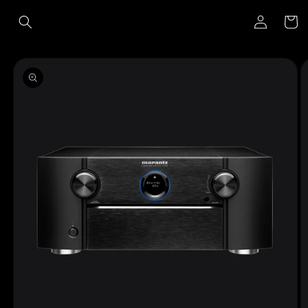
Ir
Iniciar
directamente
Carrito
al contenido
sesión
Ir
directamente
a la
información
del producto