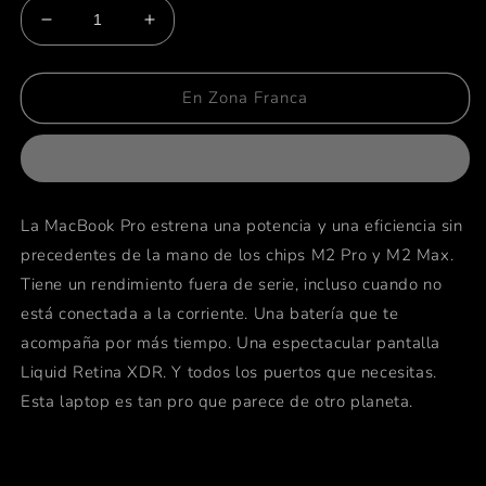
Reducir
Aumentar
cantidad
cantidad
para
para
MacBook
MacBook
En Zona Franca
Pro
Pro
14
14
-
-
Chip
Chip
M2
M2
La MacBook Pro estrena una potencia y una eficiencia sin
Pro
Pro
precedentes de la mano de los chips M2 Pro y M2 Max.
(2023)
(2023)
-
-
Tiene un rendimiento fuera de serie, incluso cuando no
RAM
RAM
está conectada a la corriente. Una batería que te
16GB
16GB
acompaña por más tiempo. Una espectacular pantalla
-
-
1TB
1TB
Liquid Retina XDR. Y todos los puertos que necesitas.
SSD
SSD
Esta laptop es tan pro que parece de otro planeta.
-
-
Gris
Gris
Espacial
Espacial