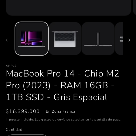
Abrir
Ab
elemento
e
multimedia
m
1
2
en
e
una
u
ventana
v
modal
m
APPLE
MacBook Pro 14 - Chip M2
Pro (2023) - RAM 16GB -
1TB SSD - Gris Espacial
Precio
$16.399.000
En Zona Franca
habitual
Impuesto incluido. Los
gastos de envío
se calculan en la pantalla de pago.
Cantidad