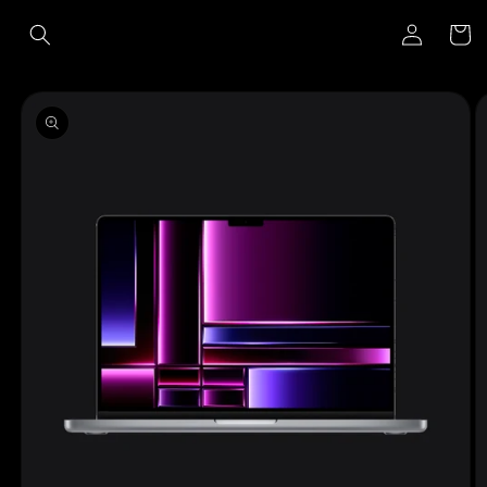
Ir
Iniciar
directamente
Carrito
al contenido
sesión
Ir
directamente
a la
información
del producto