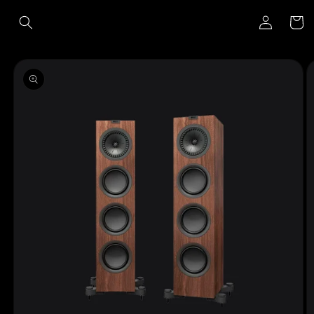
Ir
Iniciar
directamente
Carrito
al contenido
sesión
Ir
directamente
a la
información
del producto