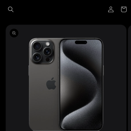
Ir
Iniciar
directamente
Carrito
al contenido
sesión
Ir
directamente
a la
información
del producto