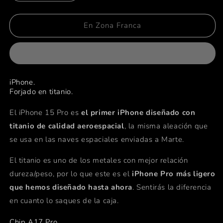
cantidad
cantidad
para
para
iPhone
iPhone
En Zona Franca
15
15
Pro
Pro
Max
Max
-
-
1TB
1TB
iPhone.
-
-
Forjado en titanio.
Titanio
Titanio
Negro
Negro
El iPhone 15 Pro es
el primer iPhone diseñado con
titanio de calidad aeroespacial
, la misma aleación que
se usa en las naves espaciales enviadas a Marte.
El titanio es uno de los metales con mejor relación
dureza/peso, por lo que este es el
iPhone Pro más ligero
que hemos diseñado hasta ahora
. Sentirás la diferencia
en cuanto lo saques de la caja.
Chip A17 Pro.