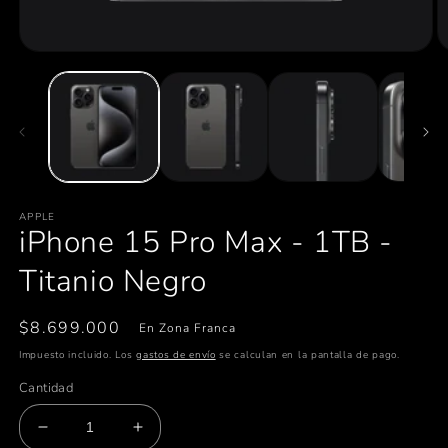
Abrir
Ab
elemento
e
multimedia
m
1
2
en
e
una
u
ventana
v
modal
m
APPLE
iPhone 15 Pro Max - 1TB -
Titanio Negro
Precio
$8.699.000
En Zona Franca
habitual
Impuesto incluido. Los
gastos de envío
se calculan en la pantalla de pago.
Cantidad
Reducir
Aumentar