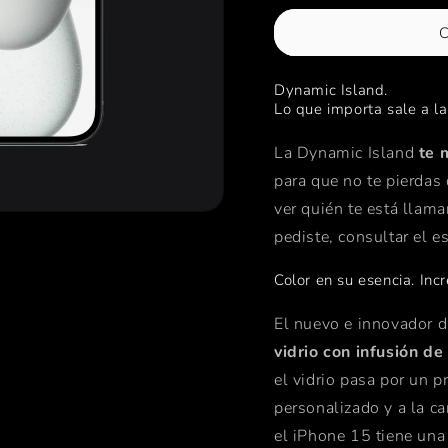
Plus
Plus
C
-
-
512GB
512GB
-
-
Dynamic Island.
Negro
Negro
Lo que importa sale a la
La Dynamic Island
te 
para que no te pierdas
ver quién te está llam
pediste, consultar el 
Color en su esencia. Incr
El nuevo e innovador 
vidrio con infusión de
el vidrio pasa por un p
personalizado y a la ca
el iPhone 15 tiene una 