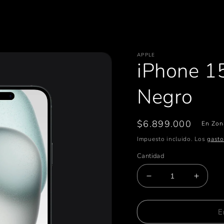
APPLE
iPhone 1
Negro
Precio
$6.899.000
En Zon
habitual
Impuesto incluido. Los
gasto
Cantidad
Reducir
Aumen
cantidad
cantid
para
para
iPhone
iPhone
E
15
15