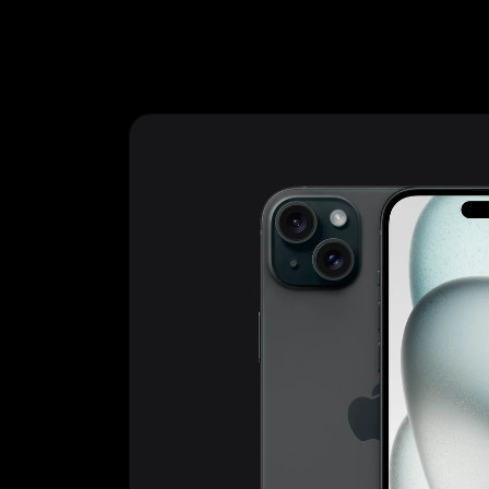
Ir
directamente
al contenido
Ir
directamente
a la
información
del producto