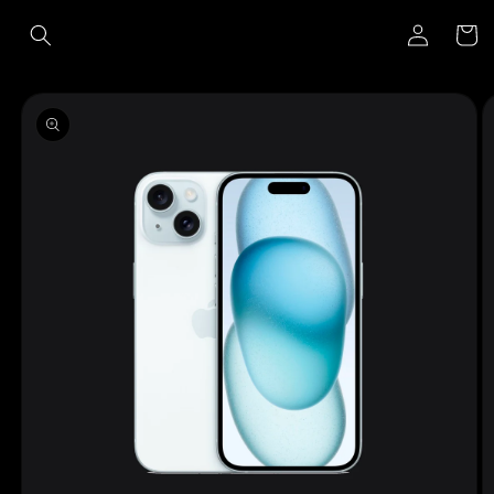
Ir
Iniciar
directamente
Carrito
al contenido
sesión
Ir
directamente
a la
información
del producto