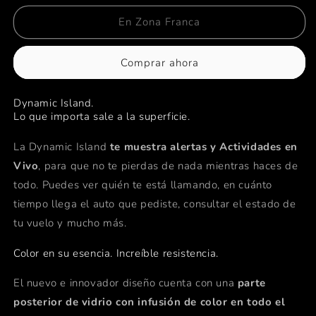
para
para
iPhone
iPhone
En Zona Franca
15
15
-
-
Comprar ahora
128GB
128GB
-
-
Azul
Azul
Dynamic Island.
Lo que importa sale a la superficie.
La Dynamic Island
te muestra alertas y Actividades en
Vivo
, para que no te pierdas de nada mientras haces de
todo. Puedes ver quién te está llamando, en cuánto
tiempo llega el auto que pediste, consultar el estado de
tu vuelo y mucho más.
Color en su esencia. Increíble resistencia.
El nuevo e innovador diseño cuenta con una
parte
posterior de vidrio con infusión de color en todo el