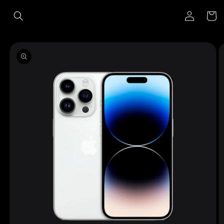
Ir
Iniciar
directamente
Carrito
al contenido
sesión
Ir
directamente
a la
información
del producto