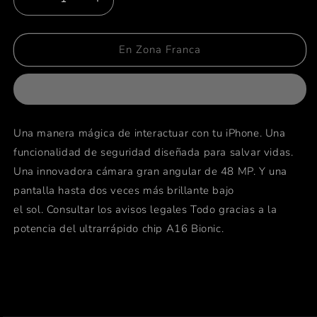
Reducir
Aumentar
cantidad
cantidad
para
para
iPhone
iPhone
En Zona Franca
14
14
Pro
Pro
-
-
128GB
128GB
-
-
Una manera mágica de interactuar con tu iPhone. Una
Plata
Plata
funcionalidad de seguridad diseñada para salvar vidas.
Una innovadora cámara gran angular de 48 MP. Y una
pantalla hasta dos veces más brillante bajo
el sol.
Consultar los avisos legales
Todo gracias a la
potencia del ultrarrápido chip A16 Bionic.