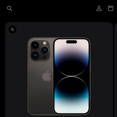
Ir
Iniciar
directamente
Carrito
al contenido
sesión
Ir
directamente
a la
información
del producto