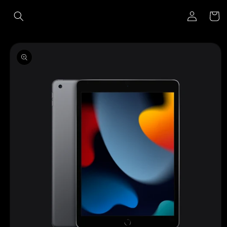
Ir
Iniciar
directamente
Carrito
al contenido
sesión
Ir
directamente
a la
información
del producto