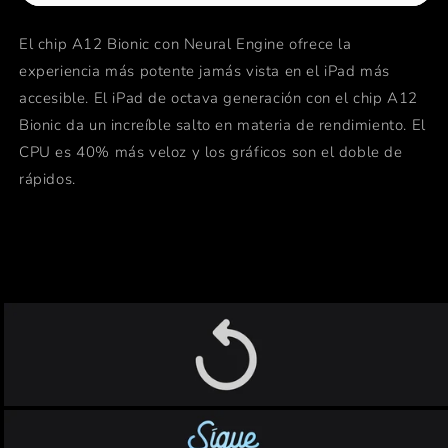
Wi-
Wi-
Fi
Fi
El chip A12 Bionic con Neural Engine ofrece la
-
-
experiencia más potente jamás vista en el iPad más
64
64
GB
GB
accesible. El iPad de octava generación con el chip A12
-
-
Bionic da un increíble salto en materia de rendimiento. El
Gris
Gris
CPU es 40% más veloz y los gráficos son el doble de
Espacial
Espacial
rápidos.