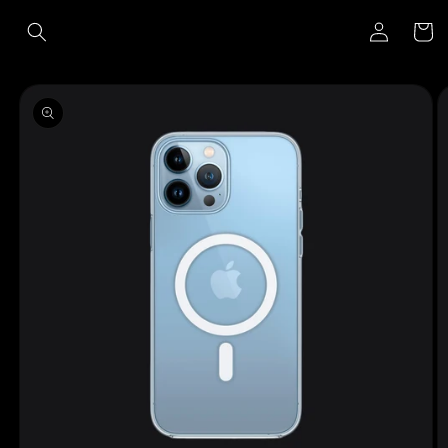
Ir
Iniciar
directamente
Carrito
al contenido
sesión
Ir
directamente
a la
información
del producto