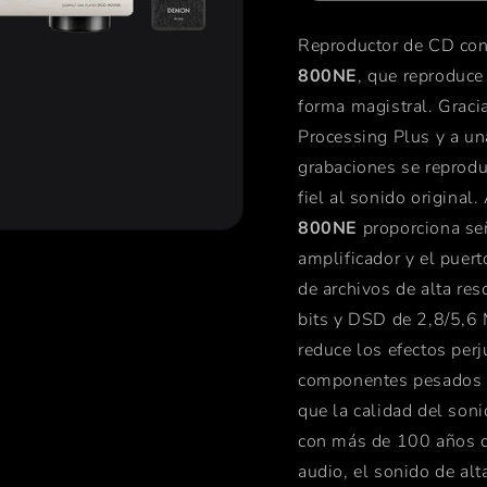
Reproductor de CD con
800NE
, que reproduce 
forma magistral.
Graci
Processing Plus y a una
grabaciones se reprodu
fiel al sonido original
800NE
proporciona se
amplificador y el puer
de archivos de alta r
bits y DSD de 2,8/5,6 
reduce los efectos perj
componentes pesados de
que la calidad del son
con más de 100 años d
audio, el sonido de al