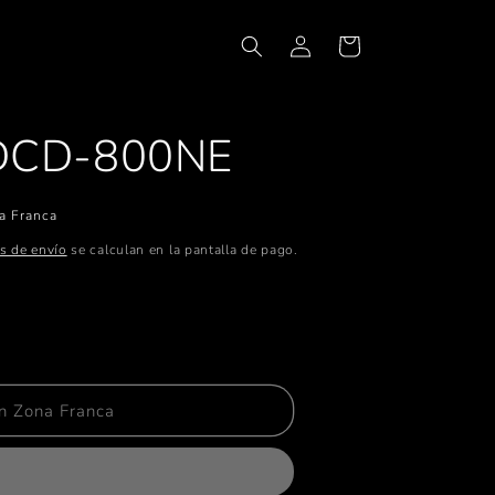
Iniciar
Carrito
sesión
DCD-800NE
a Franca
s de envío
se calculan en la pantalla de pago.
tar
ad
N
n Zona Franca