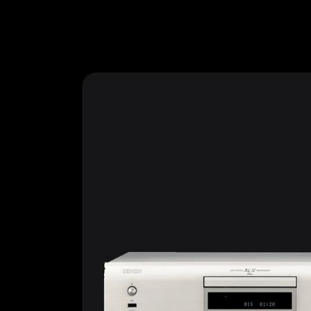
Ir
directamente
al contenido
Ir
directamente
a la
información
del producto