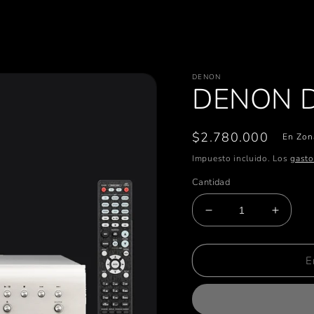
DENON
DENON 
Precio
$2.780.000
En Zon
habitual
Impuesto incluido. Los
gasto
Cantidad
Reducir
Aumen
cantidad
cantid
para
para
DENON
DENO
E
DCD-
DCD-
800NE
800NE