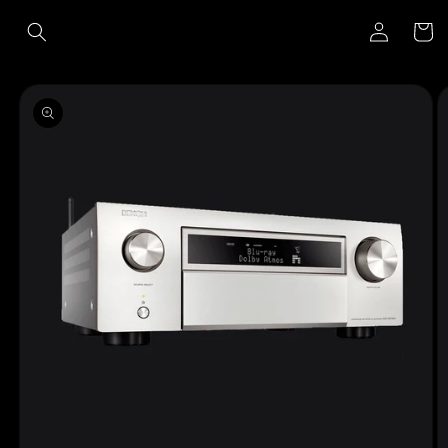
Ir
Iniciar
directamente
Carrito
al contenido
sesión
Ir
directamente
a la
información
del producto