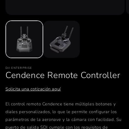
Abrir
Ab
elemento
e
multimedia
m
1
2
en
e
una
u
ventana
v
modal
m
DJI ENTERPRISE
Cendence Remote Controller
Solicita una cotización aquí
El control remoto Cendence tiene múltiples botones y
diales personalizados, lo que le permite configurar los
parámetros de la aeronave y la cámara con facilidad. Su
puerto de salida SDI cumple con los requisitos de