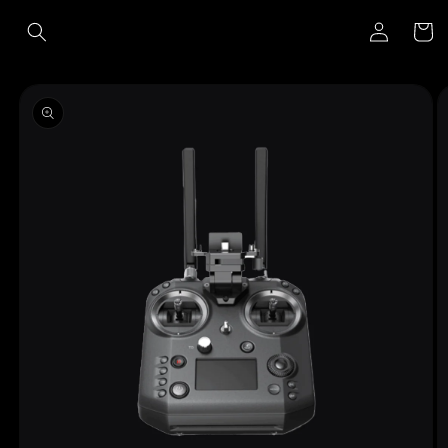
Ir
Iniciar
directamente
Carrito
al contenido
sesión
Ir
directamente
a la
información
del producto