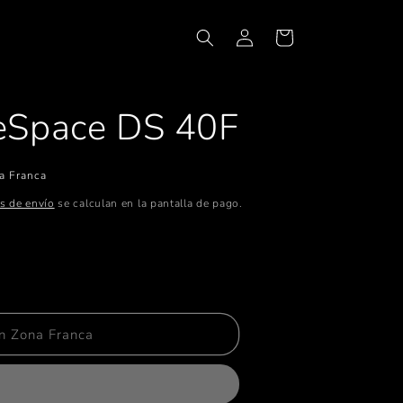
Iniciar
Carrito
sesión
eSpace DS 40F
a Franca
s de envío
se calculan en la pantalla de pago.
tar
ad
n Zona Franca
pace