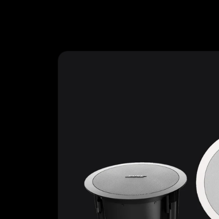
Ir
directamente
al contenido
Ir
directamente
a la
información
del producto