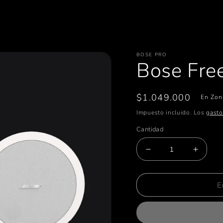
BOSE PRO
Bose Fre
Precio
$1.049.000
En Zon
habitual
Impuesto incluido. Los
gasto
Cantidad
Reducir
Aumen
cantidad
cantid
para
para
Bose
Bose
E
FreeSpace
FreeS
DS
DS
40F
40F