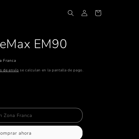
Iniciar
Carrito
sesión
geMax EM90
a Franca
s de envío
se calculan en la pantalla de pago.
tar
ad
n Zona Franca
ax
omprar ahora