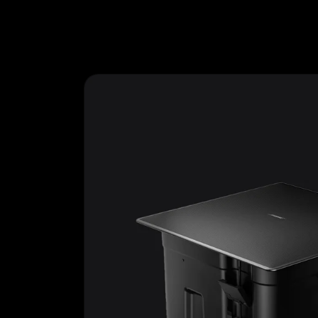
Ir
directamente
al contenido
Ir
directamente
a la
información
del producto