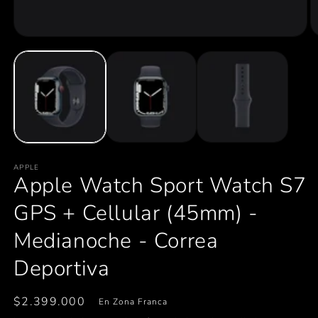
Abrir
Ab
elemento
e
multimedia
m
1
2
en
e
una
u
ventana
v
modal
m
APPLE
Apple Watch Sport Watch S7
GPS + Cellular (45mm) -
Medianoche - Correa
Deportiva
Precio
$2.399.000
En Zona Franca