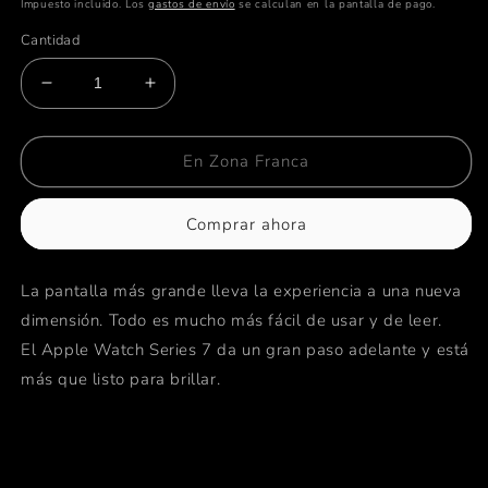
habitual
Impuesto incluido. Los
gastos de envío
se calculan en la pantalla de pago.
Cantidad
Reducir
Aumentar
cantidad
cantidad
para
para
Apple
Apple
En Zona Franca
Watch
Watch
Sport
Sport
Comprar ahora
Watch
Watch
S7
S7
GPS
GPS
La pantalla más grande lleva la experiencia a una nueva
+
+
dimensión. Todo es mucho más fácil de usar y de leer.
Cellular
Cellular
(45mm)
(45mm)
El Apple Watch Series 7 da un gran paso adelante y está
-
-
más que listo para brillar.
Medianoche
Medianoche
-
-
Correa
Correa
Deportiva
Deportiva