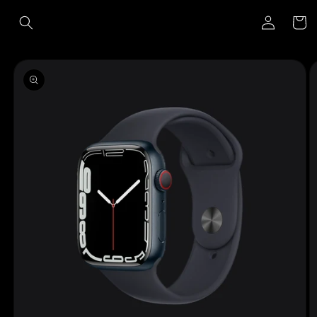
Ir
Iniciar
directamente
Carrito
al contenido
sesión
Ir
directamente
a la
información
del producto