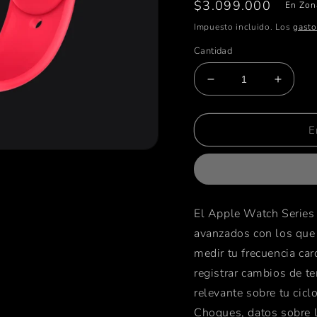
Precio
$3.099.000
En Zon
habitual
Impuesto incluido. Los
gasto
Cantidad
Reducir
Aumen
cantidad
cantid
para
para
Apple
Apple
E
Watch
Watch
Series
Series
8
8
(GPS
(GPS
+
+
El Apple Watch Series 
Cellular)
Cellula
avanzados con los que 
-
-
Caja
Caja
medir tu frecuencia car
de
de
registrar cambios de t
aluminio
alumin
relevante sobre tu cic
(PRODUCT)RED
(PRO
de
de
Choques, datos sobre l