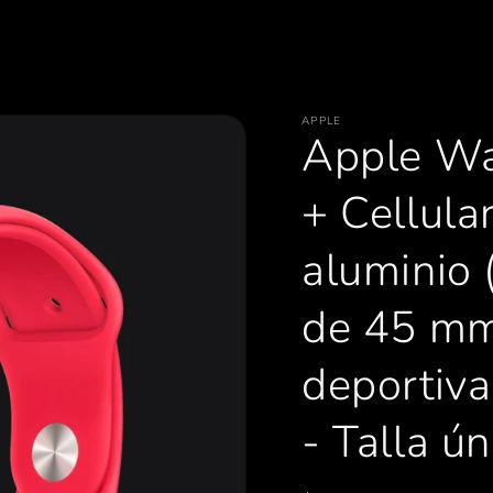
APPLE
Apple Wa
+ Cellular
alumini
de 45 mm
deporti
- Talla ún