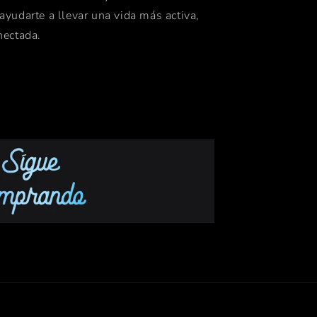
ayudarte a llevar una vida más activa,
nectada.
iva
DUCT)RED