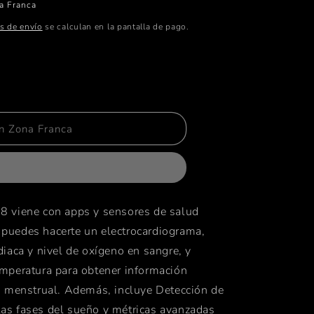
a Franca
s de envío
se calculan en la pantalla de pago.
tar
ad
n Zona Franca
8 viene con apps y sensores de salud
r)
puedes hacerte un electrocardiograma,
diaca y nivel de oxígeno en sangre, y
emperatura para obtener información
io
lo menstrual. Además, incluye Detección de
DUCT)RED
as fases del sueño y métricas avanzadas