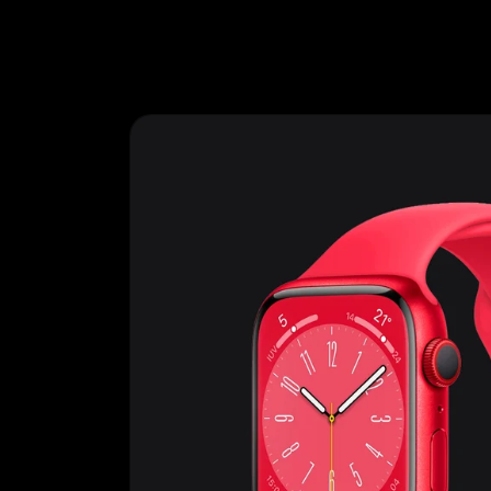
Ir
directamente
al contenido
Ir
directamente
a la
información
del producto