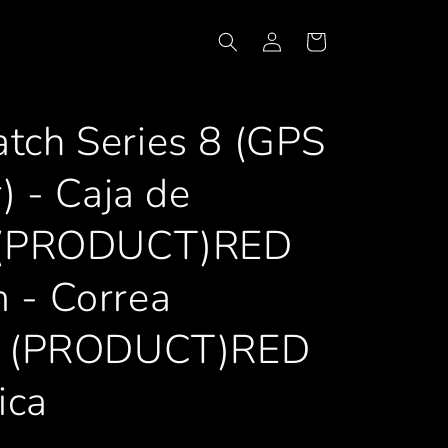
Iniciar
Carrito
sesión
tch Series 8 (GPS
) - Caja de
o (PRODUCT)RED
 - Correa
va (PRODUCT)RED
ica