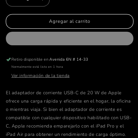
Reducir
Aumentar
cantidad
cantidad
para
para
Adaptador
Adaptador
Agregar al carrito
de
de
corriente
corriente
USB-
USB-
C
C
de
de
Retiro disponible en
Avenida 6N # 14-33
20W
20W
Normalmente está listo en 1 hora
Ver información de la tienda
El adaptador de corriente USB-C de 20 W de Apple
ofrece una carga rápida y eficiente en el hogar, la oficina
o mientras viaja. Si bien el adaptador de corriente es
compatible con cualquier dispositivo habilitado con USB-
C, Apple recomienda emparejarlo con el iPad Pro y el
iPad Air para obtener un rendimiento de carga óptimo.