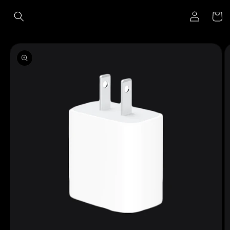
Ir
Iniciar
directamente
Carrito
al contenido
sesión
Ir
directamente
a la
información
del producto