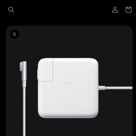
Ir
Iniciar
directamente
Carrito
al contenido
sesión
Ir
directamente
a la
información
del producto