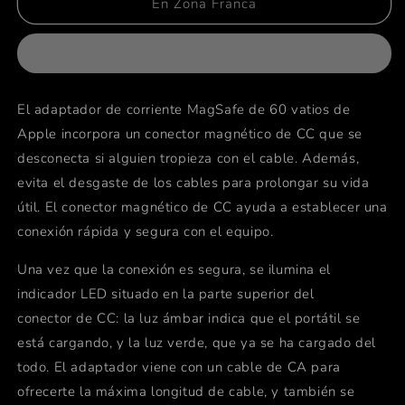
Adaptador
Adaptador
En Zona Franca
de
de
corriente
corriente
MagSafe
MagSafe
de
de
60W
60W
El adaptador de corriente MagSafe de 60 vatios de
de
de
Apple incorpora un conector magnético de CC que se
Apple
Apple
(para
(para
desconecta si alguien tropieza con el cable. Además,
MacBook
MacBook
evita el desgaste de los cables para prolongar su vida
y
y
útil. El conector magnético de CC ayuda a establecer una
MacBook
MacBook
Pro
Pro
conexión rápida y segura con el equipo.
de
de
13
13
Una vez que la conexión es segura, se ilumina el
pulgadas)
pulgadas)
indicador LED situado en la parte superior del
conector de CC: la luz ámbar indica que el portátil se
está cargando, y la luz verde, que ya se ha cargado del
todo. El adaptador viene con un cable de CA para
ofrecerte la máxima longitud de cable, y también se