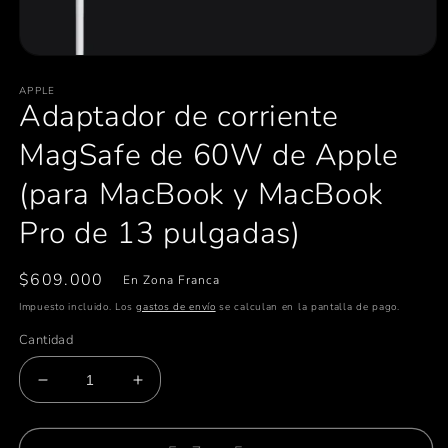
Abrir
elemento
APPLE
multimedia
Adaptador de corriente
1
en
una
MagSafe de 60W de Apple
ventana
modal
(para MacBook y MacBook
Pro de 13 pulgadas)
Precio
$609.000
En Zona Franca
habitual
Impuesto incluido. Los
gastos de envío
se calculan en la pantalla de pago.
Cantidad
Reducir
Aumentar
cantidad
cantidad
para
para