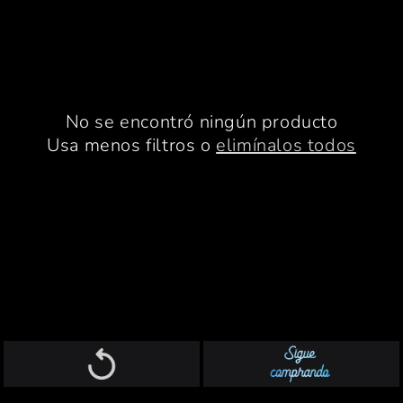
l
e
c
No se encontró ningún producto
c
Usa menos filtros o
elimínalos todos
i
ó
n
: