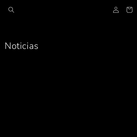
Ir
Iniciar
directamente
Carrito
al contenido
sesión
Noticias